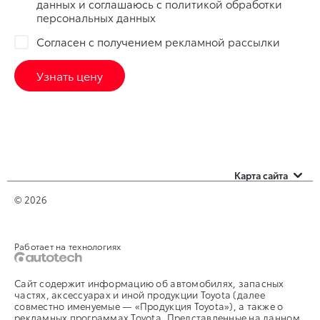
данных
и соглашаюсь с
политикой обработки
персональных данных
Согласен с получением
рекламной рассылки
Узнать цену
Карта сайта
Автомобили с пробегом
© 2026
Оценить свой авто
Работает на технологиях
Контакты
Сайт содержит информацию об автомобилях, запасных
частях, аксессуарах и иной продукции Toyota (далее
совместно именуемые — «Продукция Toyota»), а также о
рекламных программах Toyota. Представленные на данном