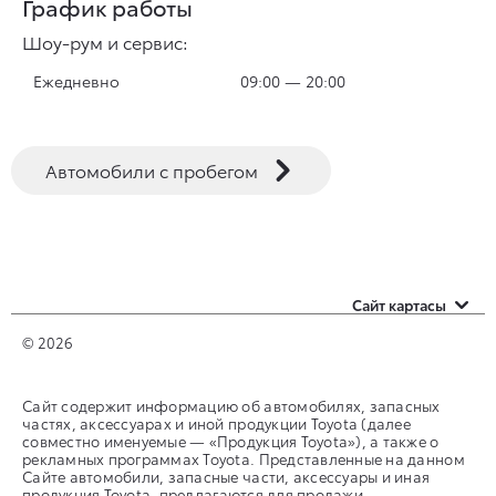
График работы
Шоу-рум и сервис:
Ежедневно
09:00 — 20:00
Автомобили с пробегом
Сайт картасы
Автомобили с пробегом
© 2026
Оценить свой авто
Сайт содержит информацию об автомобилях, запасных
частях, аксессуарах и иной продукции Toyota (далее
Контакты
совместно именуемые — «Продукция Toyota»), а также о
рекламных программах Toyota. Представленные на данном
Сайте автомобили, запасные части, аксессуары и иная
продукция Toyota, предлагаются для продажи