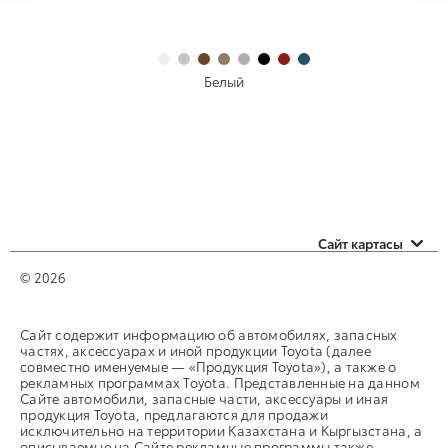
Белый
Сайт картасы
Автомобили с пробегом
© 2026
Оценить свой авто
Сайт содержит информацию об автомобилях, запасных
частях, аксессуарах и иной продукции Toyota (далее
Контакты
совместно именуемые — «Продукция Toyota»), а также о
рекламных программах Toyota. Представленные на данном
Сайте автомобили, запасные части, аксессуары и иная
продукция Toyota, предлагаются для продажи
исключительно на территории Казахстана и Кыргызстана, а
описываемые на Сайте рекламные программы также