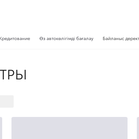
Кредитование
Өз автокөлігімді бағалау
Байланыс дерект
НТРЫ